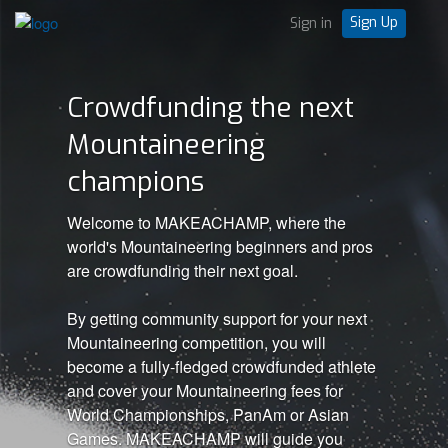
Sign Up
Sign in
Crowdfunding the next
Mountaineering
champions
Welcome to MAKEACHAMP, where the
world's Mountaineering beginners and pros
are crowdfunding their next goal.
By getting community support for your next
Mountaineering competition, you will
become a fully-fledged crowdfunded athlete
and cover your Mountaineering fees for
World Championships, PanAm or Asian
Games. MAKEACHAMP will guide you