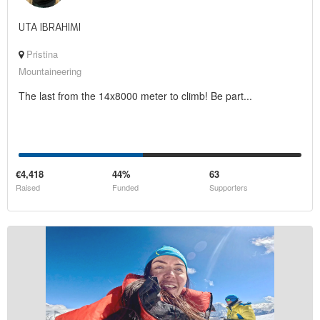
UTA IBRAHIMI
Pristina
Mountaineering
The last from the 14x8000 meter to climb! Be part...
€4,418
44%
63
Raised
Funded
Supporters