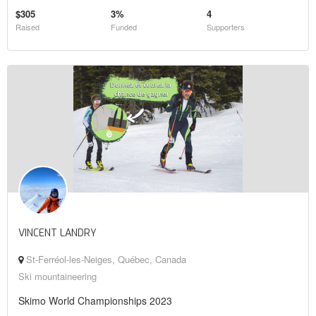
$305
3%
4
Raised
Funded
Supporters
VINCENT LANDRY
St-Ferréol-les-Neiges, Québec, Canada
Ski mountaineering
Skimo World Championships 2023